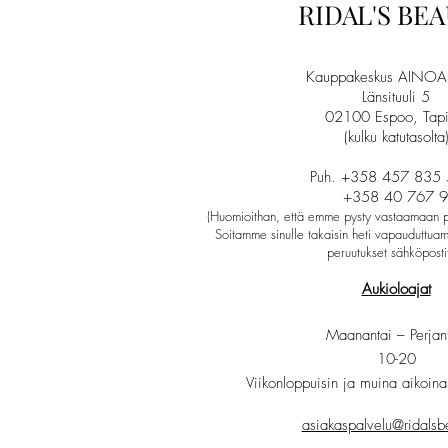
RIDAL'S BE
Kauppakeskus AINOA 
Länsituuli 5
02100 Espoo, Tapi
(kulku katutasolta
Puh. +358 457 835
+358 40 767 9
(Huomioithan, että emme pysty vastaamaan pu
Soitamme sinulle takaisin heti vapauduttuam
peruutukset sähköposti
Aukioloajat
Maanantai – Perjant
10-20
Viikonloppuisin ja muina aikoina
asiakaspalvelu@ridalsbe