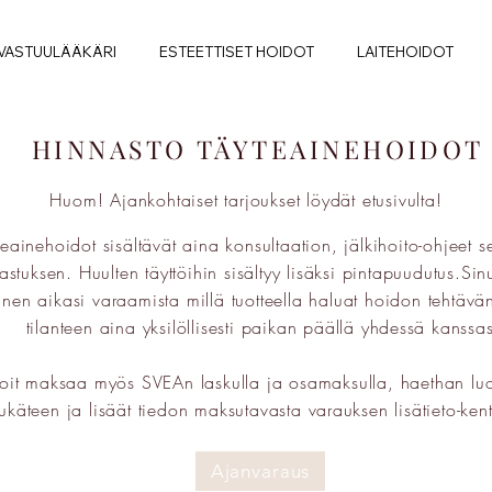
VASTUULÄÄKÄRI
ESTEETTISET HOIDOT
LAITEHOIDOT
HINNASTO TÄYTEAINEHOIDOT
Huom! Ajankohtaiset tarjoukset löydät etusivulta!
teainehoidot sisältävät aina konsultaation, jälkihoito-ohjeet s
kastuksen. Huulten täyttöihin sisältyy lisäksi pintapuudutus.
Sinu
nnen aikasi varaamista millä tuotteella haluat hoidon tehtäv
tilanteen aina yksilöllisesti paikan päällä yhdessä kanssas
oit maksaa myös SVEAn laskulla ja osamaksulla, haethan lu
tukäteen ja lisäät tiedon maksutavasta varauksen lisätieto-ke
Ajanvaraus