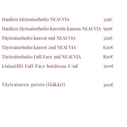
Huulien täyteainehoito NEAUVIA
329€
Huulien täyteainehoito kaverin kanssa NEAUVIA
599€
Täyteainehoito kasvot 1ml NEAUVIA
329€
Täyteainehoito kasvot 2ml NEAUVIA
620€
Täyteainehoito Full Face 3ml NEAUVIA
820€
Lisämillit Full Face hoidossa €/ml
200€
Täyteaineen poisto (lääkäri)
300€