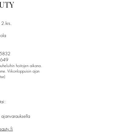
AUTY
2.krs.
ola
)
 5832
649
heluihin hoitojen aikana.
me. Viikonloppuisin ajan
tse)
ai:
 ajanvarauksella
auty.fi