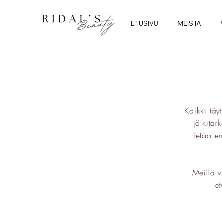
ETUSIVU
MEISTÄ
Kaikki täy
jälkitar
tietää e
Meillä v
e