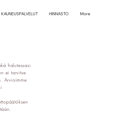
KAUNEUSPALVELUT
HINNASTO
More
ekä halutessasi
n ei tarvitse
än. Arvioimme
i
ottopäätöksen
nttään.