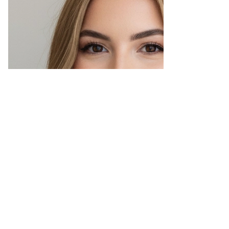
Aukioloajat
Maanantai – Perjantai:
10-20
Viikonloppuisin ja muina aikoina
ajanvarauksella
asiakaspalvelu@ridalsbeauty.fi