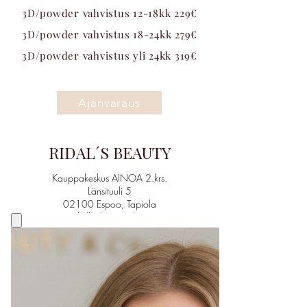
3D/powder vahvistus 12-18kk 229€
3D/powder vahvistus 18-24kk 279€
3D/powder vahvistus yli 24kk 319€
Ajanvaraus
RIDAL´S BEAUTY
Kauppakeskus AINOA 2.krs.
Länsituuli 5
02100 Espoo, Tapiola
(kulku katutasolta)
Puh.
+358 457 835 5832
+358 40 767 9649
(Huomioithan, että emme pysty vastaamaan
puheluihin hoitojen aikana. Soitamme sinulle takaisin
heti vapauduttuamme. Viikonloppuisin ajan
peruutukset sähköpostitse)