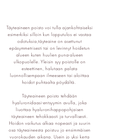
Täyteaineen poisto voi tulla ajankohtaiseksi
esimerkiksi silloin kun lopputulos ei vastaa
odotuksia,täyteaine on asettunut
epäsymmetrisesti tai on levinnyt hoidetun
alueen kuten huulien puna-alueen
ulkopuolelle. Yleisin syy poistolle on
esteettinen, halutaan palata
luonnollisempaan ilmeeseen tai aloittaa
hoidot puhtaalta pöydältä.
Täyteaineen poisto tehdään
hyaluronidaasi-entsyymin avulla, joka
liuottaa hyaluronihappopohjaisen
täyteaineen tehokkaasti ja turvallisesti.
Hoidon vaikutus alkaa nopeasti ja suurin
osa täyteaineesta poistuu jo ensimmäisen
vuorokauden aikana.
Usein jo yksi kerta