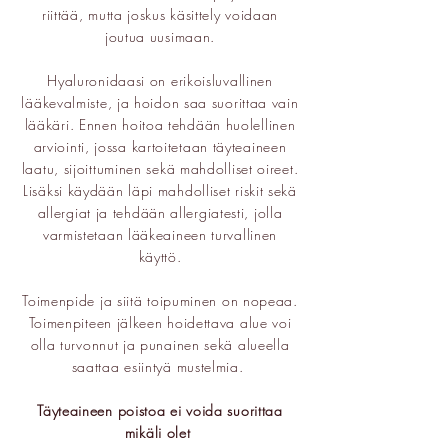
riittää, mutta joskus käsittely voidaan
joutua uusimaan.
Hyaluronidaasi on erikoisluvallinen
lääkevalmiste, ja hoidon saa suorittaa vain
lääkäri. Ennen hoitoa tehdään huolellinen
arviointi, jossa kartoitetaan täyteaineen
laatu, sijoittuminen sekä mahdolliset oireet.
Lisäksi käydään läpi mahdolliset riskit sekä
allergiat ja tehdään allergiatesti, jolla
varmistetaan lääkeaineen turvallinen
käyttö.
Toimenpide ja siitä toipuminen on nopeaa.
Toimenpiteen jälkeen hoidettava alue voi
olla turvonnut ja punainen sekä alueella
saattaa esiintyä mustelmia.
Täyteaineen poistoa ei voida suorittaa
mikäli olet