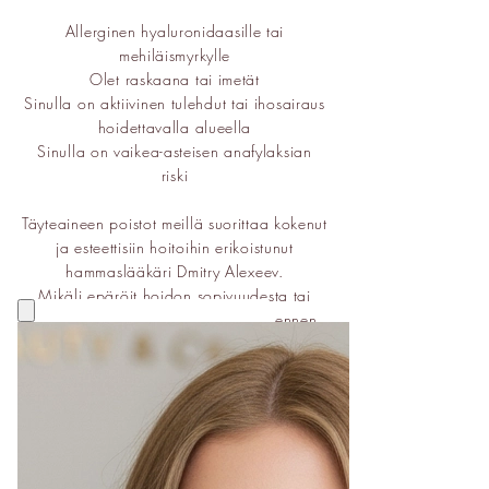
Allerginen hyaluronidaasille tai
mehiläismyrkylle
Olet raskaana tai imetät
Sinulla on aktiivinen tulehdut tai ihosairaus
hoidettavalla alueella
Sinulla on vaikea-asteisen anafylaksian
riski
Täyteaineen poistot meillä suorittaa kokenut
ja esteettisiin hoitoihin erikoistunut
hammaslääkäri Dmitry Alexeev.
Mikäli epäröit hoidon sopivuudesta tai
haluat keskustella lääkärin kanssa ennen
toimenpiteen varaamista, voit varata meille
ajan lääkärin maksuttomaan
konsultaatioon.
Täyteaineen poisto 300€