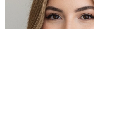
Varaa aika
RIDAL´S BEAUTY
Kauppakeskus AINOA 2.krs.
Länsituuli 5
02100 Espoo, Tapiola
(kulku katutasolta)
Puh.
+358 457 835 5832
+358 40 767 9649
(Huomioithan, että emme pysty vastaamaan
puheluihin hoitojen aikana. Soitamme sinulle takaisin
heti vapauduttuamme. Viikonloppuisin ajan
peruutukset sähköpostitse)
Aukioloajat
Maanantai – Perjantai:
10-20
Viikonloppuisin ja muina aikoina